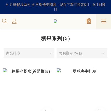
⊱ 月華秘境系列 ⊰ 早鳥優惠開跑，現在下單可指定8月、9月到貨
日
糖果系列(5)
商品排序
每頁顯示 24 個