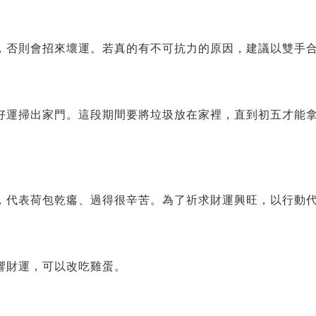
，否則會招來壞運。若真的有不可抗力的原因，建議以雙手
好運掃出家門。這段期間要將垃圾放在家裡，直到初五才能
，代表荷包乾癟、過得很辛苦。為了祈求財運興旺，以行動
響財運，可以改吃雞蛋。