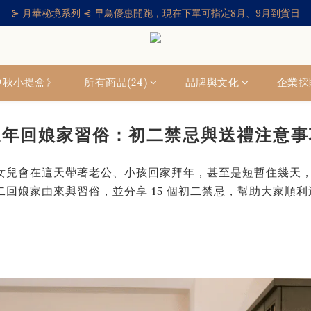
⊱ 月華秘境系列 ⊰ 早鳥優惠開跑，現在下單可指定8月、9月到貨日
6中秋小提盒》
所有商品(24)
品牌與文化
企業採
過年回娘家習俗：初二禁忌與送禮注意事
女兒會在這天帶著老公、小孩回家拜年，甚至是短暫住幾天
回娘家由來與習俗，並分享 15 個初二禁忌，幫助大家順利