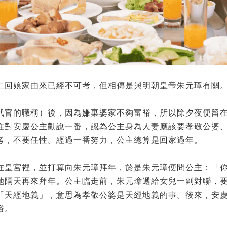
二回娘家由來已經不可考，但相傳是與明朝皇帝朱元璋有關
武官的職稱）後，因為嫌棄婆家不夠富裕，所以除夕夜便留
住對安慶公主勸說一番，認為公主身為人妻應該要孝敬公婆
考，不要任性。經過一番努力，公主總算是回家過年。
在皇宮裡，並打算向朱元璋拜年，於是朱元璋便問公主：「
她隔天再來拜年。公主臨走前，朱元璋遞給女兒一副對聯，
「天經地義」，意思為孝敬公婆是天經地義的事。後來，安
俗。