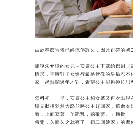
由於春節習俗已經流傳許久，因此正確的初
據說朱元璋的女兒－安慶公主下嫁給都尉（
情形，平時對子女進行嚴格管教的皇后忍不
家一起熱鬧過年才對，希望公主能夠換位思
怎料初一一早，安慶公主和女婿又再次出現
璋見狀後勃然大怒並將公主趕回家，還命令
看，上面寫著「羊跪乳，媳敬婆。」橫批：
傳開，久而久之就有了「初二回娘家」的習