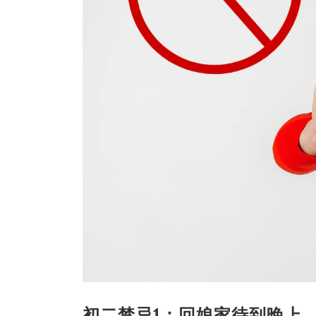
初二禁忌1：回娘家待到晚上