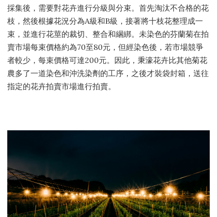
採集後，需要對花卉進行分級與分束。首先淘汰不合格的花
枝，然後根據花況分為A級和B級，接著將十枝花整理成一
束，並進行花莖的裁切、整合和綑綁。未染色的芬蘭菊在拍
賣市場每束價格約為70至80元，但經染色後，若市場競爭
者較少，每束價格可達200元。因此，秉濠花卉比其他菊花
農多了一道染色和沖洗染劑的工序，之後才裝袋封箱，送往
指定的花卉拍賣市場進行拍賣。