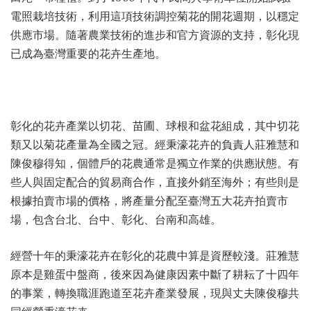
電照栽培技術，利用這項技術調控菊花的開花週期，以穩定
供應市場。隨著農業技術的進步和官方資源的支持，彰化現
已成為臺灣重要的花卉生產地。
彰化的花卉產業以切花、苗圃、球根和盆花組成，其中切花
類又以菊花產量為全國之冠。經秉濠花卉的負責人莊雅慧和
陳俊穆得知，個體戶的花農通常是獨立作業的供應狀態。有
些人與固定配合的貿易商合作，直接外銷至海外；有些則是
根據拍賣市場的價格，將產量分配至臺灣五大花卉拍賣市
場，包含台北、台中、彰化、台南和高雄。
經營十年的秉濠花卉在彰化的花農中算是資歷較淺。莊雅慧
原本是雞蛋中盤商，後來因為健康因素中斷了耕耘了十四年
的事業，轉換職涯跑道至花卉產業發展，現與丈夫陳俊穆共