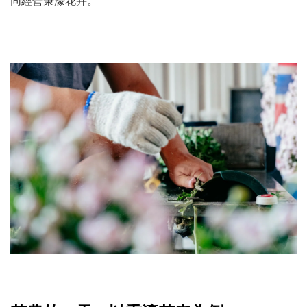
同經營秉濠花卉。