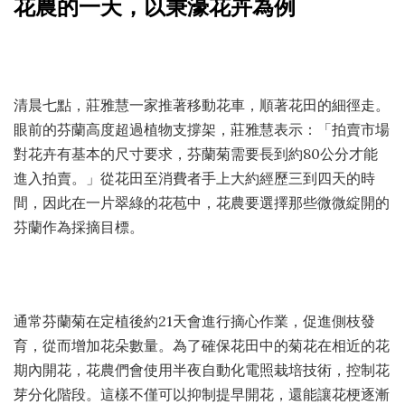
花農的一天，以秉濠花卉為例
清晨七點，莊雅慧一家推著移動花車，順著花田的細徑走。
眼前的芬蘭高度超過植物支撐架，莊雅慧表示：「拍賣市場
對花卉有基本的尺寸要求，芬蘭菊需要長到約80公分才能
進入拍賣。」從花田至消費者手上大約經歷三到四天的時
間，因此在一片翠綠的花苞中，花農要選擇那些微微綻開的
芬蘭作為採摘目標。
通常芬蘭菊在定植後約21天會進行摘心作業，促進側枝發
育，從而增加花朵數量。為了確保花田中的菊花在相近的花
期內開花，花農們會使用半夜自動化電照栽培技術，控制花
芽分化階段。這樣不僅可以抑制提早開花，還能讓花梗逐漸