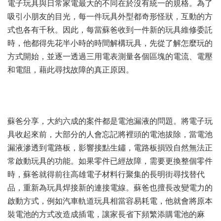
電子玩具與日常家電最大的不同在於沒有統一的規格。為了
吸引小朋友的目光，每一件玩具外型都奇形怪狀，互動的方
式也各有千秋。因此，每當蘇爸收到一件新的玩具維修委託
時，他都得先花半小時的時間解構玩具，先從了解怎麼玩的
方式開始，並逐一透過三用電表測量各個區塊的電流、電壓
和電阻，藉此尋找故障的真正原因。
蘇爸分享，大約六成的案件都是電池漏液的問題。將電子玩
具收起來前，大部分的人會忘記將裡頭的電池拔除，當電池
漏液滲透到電路板，影響接點生鏽，電路板損毀自然無法正
常啟動玩具的功能。如果零件已經故障，需要更換整個零件
時，蘇爸就得前往高雄電子材料行聚集的長明街尋找替代
品，重新為玩具焊接新的連接電線。蘇爸也擅長改變電力的
啟動方式，例如汽車軌道玩具相當容易耗電，他就會將原本
裝電池的方式改造成插電，讓家長省下頻繁添購電池的麻