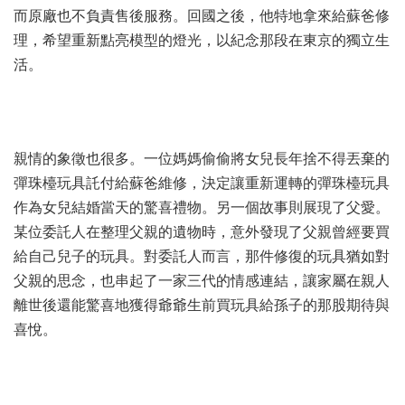
而原廠也不負責售後服務。回國之後，他特地拿來給蘇爸修
理，希望重新點亮模型的燈光，以紀念那段在東京的獨立生
活。
親情的象徵也很多。一位媽媽偷偷將女兒長年捨不得丟棄的
彈珠檯玩具託付給蘇爸維修，決定讓重新運轉的彈珠檯玩具
作為女兒結婚當天的驚喜禮物。另一個故事則展現了父愛。
某位委託人在整理父親的遺物時，意外發現了父親曾經要買
給自己兒子的玩具。對委託人而言，那件修復的玩具猶如對
父親的思念，也串起了一家三代的情感連結，讓家屬在親人
離世後還能驚喜地獲得爺爺生前買玩具給孫子的那股期待與
喜悅。